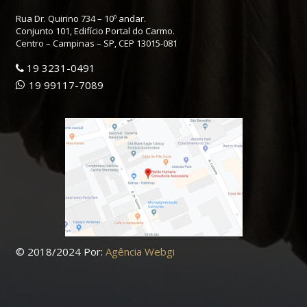
atividade de Mergulho a 35 minutos de São Paulo
Rua Dr. Quirino 734 – 10º andar.
em uma experiência realista com muita beleza e
Conjunto 101, Edifício Portal do Carmo.
vida. Mais uma vez a Razão Humana inovando no
Centro – Campinas – SP, CEP 13015-081
universo de Team Building Experiencial, meus
19 3231-0491
parabéns!!!
19 99117-7089
Conte sempre com a ALVIM&CIA nos projetos da
Razão Humana.” – Anderson Alvim – ALVIM & CIA
07/2026
© 2018/2024 Por:
Agência Webgi