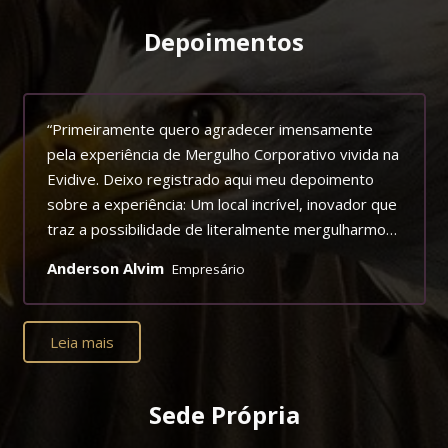
Depoimentos
“Primeiramente quero agradecer imensamente
pela experiência de Mergulho Corporativo vivida na
Evidive. Deixo registrado aqui meu depoimento
sobre a experiência: Um local incrível, inovador que
traz a possibilidade de literalmente mergulharmos
em uma experiência extrassensorial. Trazendo
Anderson Alvim
Empresário
para os participantes uma percepção de nossos
sentidos e sentimentos de forma aguçada, nos
possibilitando perceber, o quão importante é a
Leia mais
comunicação e atenção que devemos ter com
nosso corpo e mente, e com as pessoas que
estão a nosso redor convivendo, dividindo e
Sede Própria
compartilhando! Além de proporcionar uma