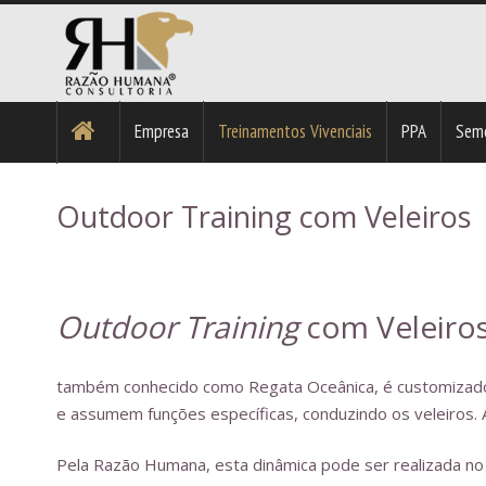
Empresa
Treinamentos Vivenciais
PPA
Sem
Team Building Mergulho Corporativo
Razão Humana 20 anos – Resolvit
Ebook 8 Competências do Profissional Águia
Código de Ética da Razão Humana Consultori
Livros – Consultora Helena Ribeiro
Outdoor Training com Veleiros
Outdoor Training
com Veleiro
também conhecido como Regata Oceânica, é customizado 
e assumem funções específicas, conduzindo os veleiros. A
Pela Razão Humana, esta dinâmica pode ser realizada no