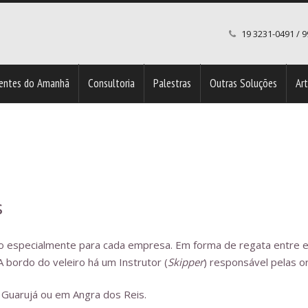
19 3231-0491 / 
entes do Amanhã
Consultoria
Palestras
Outras Soluções
Ar
a
Clientes Razão Humana – Nossa Maior Razão de Existir
s
especialmente para cada empresa. Em forma de regata entre equ
 bordo do veleiro há um Instrutor (
Skipper
) responsável pelas o
 Guarujá ou em Angra dos Reis.