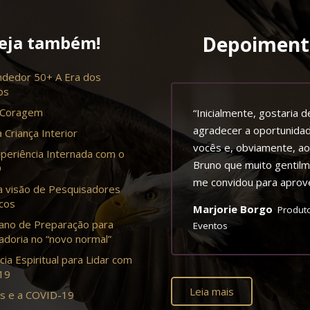
eja também!
Depoiment
dedor 50+ A Era dos
os
 Coragem
imeiramente quero
“Inicialmente, gostaria d
adecer imensamente pela
agradecer a oportunida
 Criança Interior
eriência de Mergulho
vocês e, obviamente, ao
periência Internada com o
orativo vivida na Evidive.
Bruno que muito gentil
9
xo registrado aqui meu
me convidou para aprove
a visão de Pesquisadores
oimento sobre a
este belo convite. Fala
cos
erson Alvim
Marjorie Borgo
Empresário
Produt
riência: Um local incrível,
pouco da própria ativida
ano de Preparação para
Eventos
vador que traz a
Sair da rotina do dia a di
doria no “novo normal”
ibilidade de literalmente
poder vivenciar experiên
cia Espiritual para Lidar com
gulharmos em uma
diferentes, trocar com
-19
eriência extrassensorial.
pessoas desconhecidas,
Leia mais
s e a COVID-19
zendo para os
coisas que me encantam