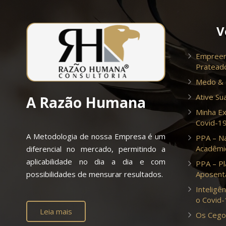
V
Empreen
Pratead
Medo &
al
“Espero que esse treinamento
“Pr
vivencial (TEAL) seja o 1º de
agr
Ative Sua
A Razão Humana
muitos que teremos.
exp
Minha Ex
re
Precisamos dessa interação
Corp
Covid-1
entre os setores e as
Dei
A Metodologia de nossa Empresa é um
PPA – N
ar
pessoas. Eu tinha uma visão
dep
Acadêmi
diferencial no mercado, permitindo a
Cristhiane Soraya Lima
And
diferente e confesso que
expe
aplicabilidade no dia a dia e com
PPA – Pl
Correia
Empresa - Eneva
achava que alguns setores
ino
Aposenta
possibilidades de mensurar resultados.
so
tinham menos trabalhos.
poss
Inteligên
o
Agora preciso repensar
mer
o Covid
minhas atitudes e analisar
exp
Leia mais
Os Cego
te
mais todos os setores. Mas
Tra