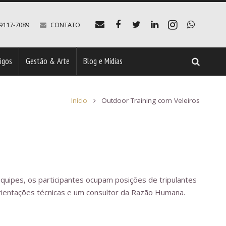
99117-7089
CONTATO
tigos
Gestão & Arte
Blog e Mídias
Início
Outdoor Training com Veleiros
ipes, os participantes ocupam posições de tripulantes
rientações técnicas e um consultor da Razão Humana.