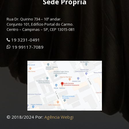
Sede Própria
compartilhando! Além de proporcionar uma
atividade de Mergulho a 35 minutos de São Paulo
Rua Dr. Quirino 734 – 10º andar.
em uma experiência realista com muita beleza e
Conjunto 101, Edifício Portal do Carmo.
vida. Mais uma vez a Razão Humana inovando no
Centro – Campinas – SP, CEP 13015-081
universo de Team Building Experiencial, meus
19 3231-0491
parabéns!!!
19 99117-7089
Conte sempre com a ALVIM&CIA nos projetos da
Razão Humana.” – Anderson Alvim – ALVIM & CIA
07/2026
© 2018/2024 Por:
Agência Webgi