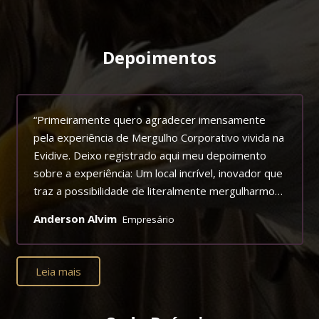
Depoimentos
“Primeiramente quero agradecer imensamente
pela experiência de Mergulho Corporativo vivida na
Evidive. Deixo registrado aqui meu depoimento
sobre a experiência: Um local incrível, inovador que
traz a possibilidade de literalmente mergulharmos
em uma experiência extrassensorial. Trazendo
Anderson Alvim
Empresário
para os participantes uma percepção de nossos
sentidos e sentimentos de forma aguçada, nos
possibilitando perceber, o quão importante é a
Leia mais
comunicação e atenção que devemos ter com
nosso corpo e mente, e com as pessoas que
estão a nosso redor convivendo, dividindo e