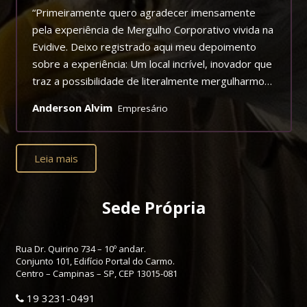
“Primeiramente quero agradecer imensamente
pela experiência de Mergulho Corporativo vivida na
Evidive. Deixo registrado aqui meu depoimento
sobre a experiência: Um local incrível, inovador que
traz a possibilidade de literalmente mergulharmos
em uma experiência extrassensorial. Trazendo
Anderson Alvim
Empresário
para os participantes uma percepção de nossos
sentidos e sentimentos de forma aguçada, nos
possibilitando perceber, o quão importante é a
Leia mais
comunicação e atenção que devemos ter com
nosso corpo e mente, e com as pessoas que
estão a nosso redor convivendo, dividindo e
Sede Própria
compartilhando! Além de proporcionar uma
atividade de Mergulho a 35 minutos de São Paulo
Rua Dr. Quirino 734 – 10º andar.
em uma experiência realista com muita beleza e
Conjunto 101, Edifício Portal do Carmo.
vida. Mais uma vez a Razão Humana inovando no
Centro – Campinas – SP, CEP 13015-081
universo de Team Building Experiencial, meus
19 3231-0491
parabéns!!!