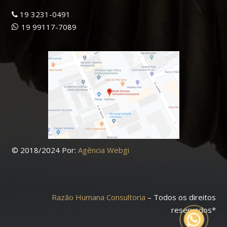
universo de Team Building Experiencial, meus
19 3231-0491
parabéns!!!
19 99117-7089
Conte sempre com a ALVIM&CIA nos projetos da
Razão Humana.” – Anderson Alvim – ALVIM & CIA
07/2026
© 2018/2024 Por:
Agência Webgi
Razão Humana Consultoria
– Todos os direitos
reservados*