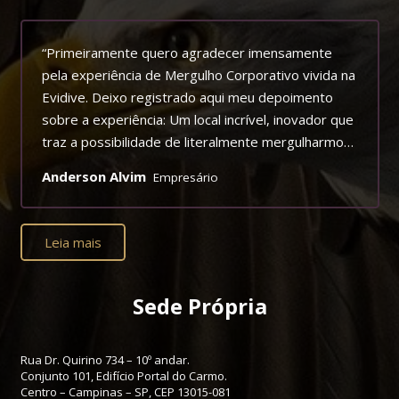
“Primeiramente quero agradecer imensamente
pela experiência de Mergulho Corporativo vivida na
Evidive. Deixo registrado aqui meu depoimento
sobre a experiência: Um local incrível, inovador que
traz a possibilidade de literalmente mergulharmos
em uma experiência extrassensorial. Trazendo
Anderson Alvim
Empresário
para os participantes uma percepção de nossos
sentidos e sentimentos de forma aguçada, nos
possibilitando perceber, o quão importante é a
Leia mais
comunicação e atenção que devemos ter com
nosso corpo e mente, e com as pessoas que
estão a nosso redor convivendo, dividindo e
Sede Própria
compartilhando! Além de proporcionar uma
atividade de Mergulho a 35 minutos de São Paulo
Rua Dr. Quirino 734 – 10º andar.
em uma experiência realista com muita beleza e
Conjunto 101, Edifício Portal do Carmo.
vida. Mais uma vez a Razão Humana inovando no
Centro – Campinas – SP, CEP 13015-081