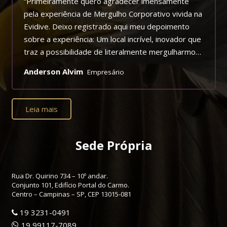
“Primeiramente quero agradecer imensamente
pela experiência de Mergulho Corporativo vivida na
Evidive. Deixo registrado aqui meu depoimento
sobre a experiência: Um local incrível, inovador que
traz a possibilidade de literalmente mergulharmos
em uma experiência extrassensorial. Trazendo
Anderson Alvim
Empresário
para os participantes uma percepção de nossos
sentidos e sentimentos de forma aguçada, nos
possibilitando perceber, o quão importante é a
Leia mais
comunicação e atenção que devemos ter com
nosso corpo e mente, e com as pessoas que
estão a nosso redor convivendo, dividindo e
Sede Própria
compartilhando! Além de proporcionar uma
atividade de Mergulho a 35 minutos de São Paulo
Rua Dr. Quirino 734 – 10º andar.
em uma experiência realista com muita beleza e
Conjunto 101, Edifício Portal do Carmo.
vida. Mais uma vez a Razão Humana inovando no
Centro – Campinas – SP, CEP 13015-081
universo de Team Building Experiencial, meus
19 3231-0491
parabéns!!!
19 99117-7089