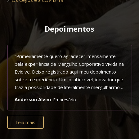
Os Cegos e a COVID-19
Depoimentos
“Primeiramente quero agradecer imensamente
pela experiência de Mergulho Corporativo vivida na
Evidive. Deixo registrado aqui meu depoimento
sobre a experiência: Um local incrível, inovador que
traz a possibilidade de literalmente mergulharmos
em uma experiência extrassensorial. Trazendo
Anderson Alvim
Empresário
para os participantes uma percepção de nossos
sentidos e sentimentos de forma aguçada, nos
possibilitando perceber, o quão importante é a
Leia mais
comunicação e atenção que devemos ter com
nosso corpo e mente, e com as pessoas que