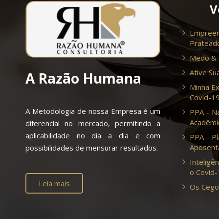
V
Empreen
Pratead
Medo &
nto
“Primeiramente quero
“Ini
e
agradecer imensamente pela
agr
Ative Sua
A Razão Humana
experiência de Mergulho
voc
Minha Ex
o
Corporativo vivida na Evidive.
Bru
Covid-1
Deixo registrado aqui meu
me 
A Metodologia de nossa Empresa é um
PPA – N
o
depoimento sobre a
est
Acadêmi
diferencial no mercado, permitindo a
Anderson Alvim
Mar
Empresário
experiência: Um local incrível,
pou
aplicabilidade no dia a dia e com
PPA – Pl
Eve
inovador que traz a
Sair
Aposenta
possibilidades de mensurar resultados.
possibilidade de literalmente
pod
Inteligên
mergulharmos em uma
dif
o Covid
experiência extrassensorial.
pes
Leia mais
Os Cego
s
Trazendo para os
coi
um
participantes uma percepção
que
ta
de nossos sentidos e
dem