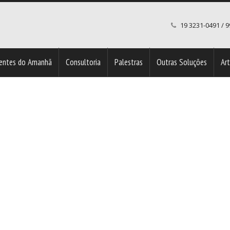
19 3231-0491 / 
entes do Amanhã
Consultoria
Palestras
Outras Soluções
Ar
a
Clientes Razão Humana – Nossa Maior Razão de Existir