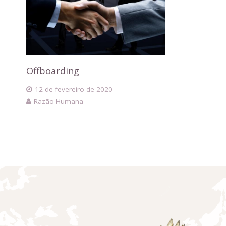
Offboarding
12 de fevereiro de 2020
Razão Humana