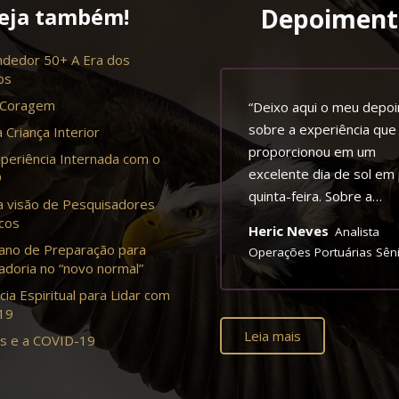
eja também!
Depoiment
dedor 50+ A Era dos
os
 Coragem
cialmente, gostaria de
“Deixo aqui o meu depo
adecer a oportunidade a
sobre a experiência que
 Criança Interior
ês e, obviamente, ao
proporcionou em um
periência Internada com o
no que muito gentilmente
excelente dia de sol em
9
convidou para aproveitar
quinta-feira. Sobre a
a visão de Pesquisadores
e belo convite. Falando um
experiência de forma ge
cos
jorie Borgo
Heric Neves
Produtora de
Analista
co da própria atividade.
posso resumir em uma ú
ano de Preparação para
ntos
Operações Portuárias Sên
 da rotina do dia a dia,
palavra “sensacional”, po
doria no “novo normal”
er vivenciar experiências
um adjetivo que tem c
cia Espiritual para Lidar com
erentes, trocar com
referência algo extraordi
-19
soas desconhecidas, são
maravilhoso que surpre
Leia mais
s e a COVID-19
sas que me encantam e
que impressiona. Sou su
 com certeza agregam
para falar, pois sou um
ais. Partindo disso, a
do mar, o admiro e ten