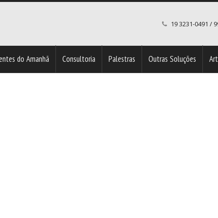
19 3231-0491 / 
entes do Amanhã
Consultoria
Palestras
Outras Soluções
Ar
a
Clientes Razão Humana – Nossa Maior Razão de Existir