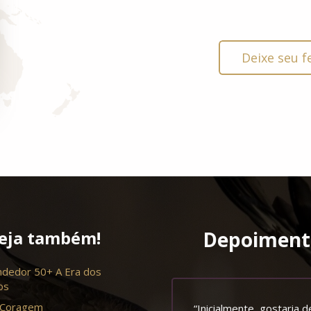
Deixe seu f
eja também!
Depoiment
dedor 50+ A Era dos
os
 Coragem
imeiramente quero
“Inicialmente, gostaria d