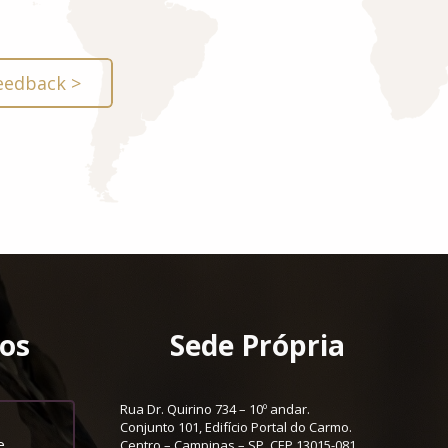
eedback >
os
Sede Própria
Rua Dr. Quirino 734 – 10º andar.
Conjunto 101, Edifício Portal do Carmo.
e
“Deixo aqui o meu depoimento
Centro – Campinas – SP, CEP 13015-081