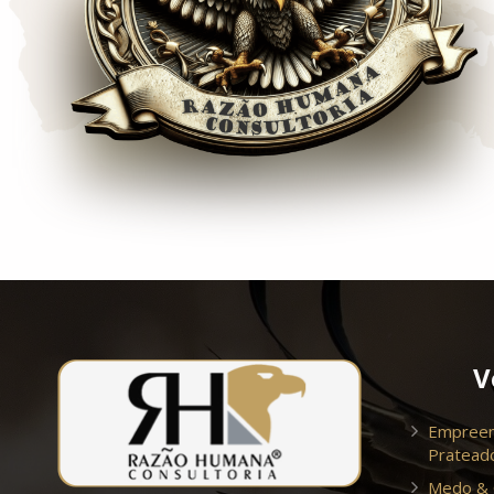
V
Empreen
Pratead
Medo &
al
“Espero que esse treinamento
“Pr