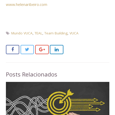
www.helenaribeiro.com
Mundo VUCA
,
TEAL
,
Team Building
,
VUCA
Posts Relacionados