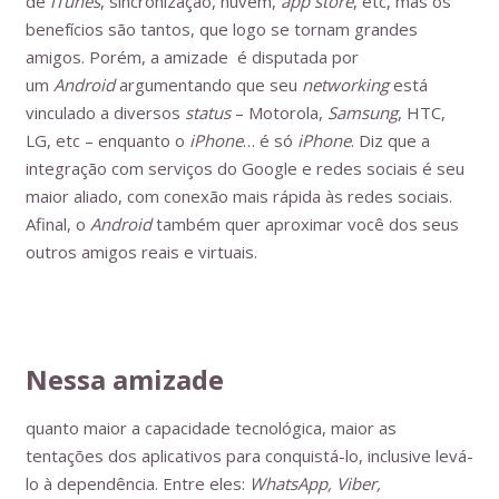
de
iTunes
, sincronização, nuvem,
app store
, etc, mas os
benefícios são tantos, que logo se tornam grandes
amigos. Porém, a amizade é disputada por
um
Android
argumentando que seu
networking
está
vinculado a diversos
status
– Motorola,
Samsung
, HTC,
LG, etc – enquanto o
iPhone
… é só
iPhone
. Diz que a
integração com serviços do Google e redes sociais é seu
maior aliado, com conexão mais rápida às redes sociais.
Afinal, o
Android
também quer aproximar você dos seus
outros amigos reais e virtuais.
Nessa amizade
quanto maior a capacidade tecnológica, maior as
tentações dos aplicativos para conquistá-lo, inclusive levá-
lo à dependência. Entre eles:
WhatsApp, Viber,